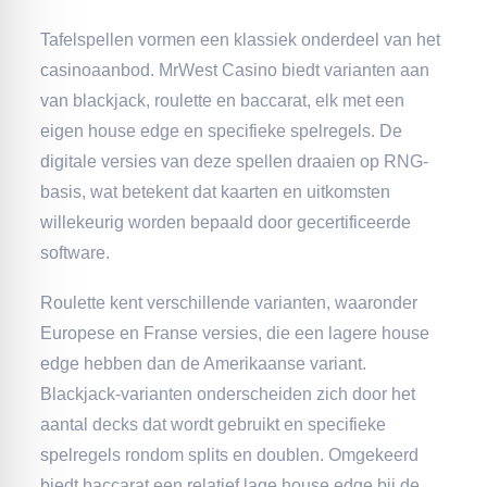
Tafelspellen vormen een klassiek onderdeel van het
casinoaanbod. MrWest Casino biedt varianten aan
van blackjack, roulette en baccarat, elk met een
eigen house edge en specifieke spelregels. De
digitale versies van deze spellen draaien op RNG-
basis, wat betekent dat kaarten en uitkomsten
willekeurig worden bepaald door gecertificeerde
software.
Roulette kent verschillende varianten, waaronder
Europese en Franse versies, die een lagere house
edge hebben dan de Amerikaanse variant.
Blackjack-varianten onderscheiden zich door het
aantal decks dat wordt gebruikt en specifieke
spelregels rondom splits en doublen. Omgekeerd
biedt baccarat een relatief lage house edge bij de