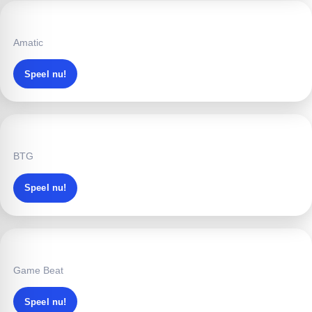
Blazing Coins 40
Amatic
Speel nu!
Bonanza MEGAWAYS
BTG
Speel nu!
Buffalo Trail
Game Beat
Speel nu!