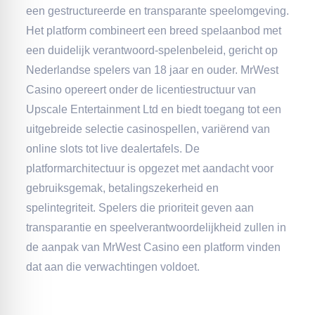
een gestructureerde en transparante speelomgeving.
Het platform combineert een breed spelaanbod met
een duidelijk verantwoord-spelenbeleid, gericht op
Nederlandse spelers van 18 jaar en ouder. MrWest
Casino opereert onder de licentiestructuur van
Upscale Entertainment Ltd en biedt toegang tot een
uitgebreide selectie casinospellen, variërend van
online slots tot live dealertafels. De
platformarchitectuur is opgezet met aandacht voor
gebruiksgemak, betalingszekerheid en
spelintegriteit. Spelers die prioriteit geven aan
transparantie en speelverantwoordelijkheid zullen in
de aanpak van MrWest Casino een platform vinden
dat aan die verwachtingen voldoet.