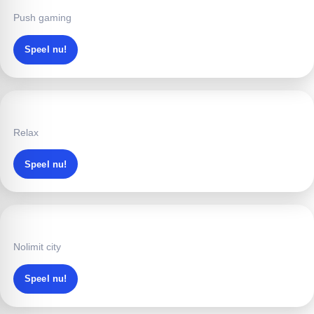
Push gaming
Speel nu!
Money Train 4
Relax
Speel nu!
Tombstone Slaughter
Nolimit city
Speel nu!