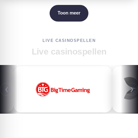
Toon meer
LIVE CASINOSPELLEN
Live casinospellen
❮
❯