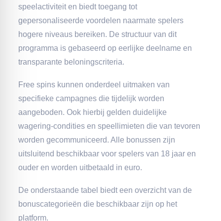
speelactiviteit en biedt toegang tot
gepersonaliseerde voordelen naarmate spelers
hogere niveaus bereiken. De structuur van dit
programma is gebaseerd op eerlijke deelname en
transparante beloningscriteria.
Free spins kunnen onderdeel uitmaken van
specifieke campagnes die tijdelijk worden
aangeboden. Ook hierbij gelden duidelijke
wagering-condities en speellimieten die van tevoren
worden gecommuniceerd. Alle bonussen zijn
uitsluitend beschikbaar voor spelers van 18 jaar en
ouder en worden uitbetaald in euro.
De onderstaande tabel biedt een overzicht van de
bonuscategorieën die beschikbaar zijn op het
platform.