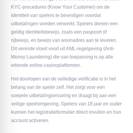
KYC-procedures (Know Your Customer) om de
identiteit van spelers te bevestigen voordat
uitbetalingen worden verwerkt. Spelers dienen een
geldig identiteitsbewijs, zoals een paspoort of
rijbewijs, en bewijs van woonadres aan te leveren.
Dit vereiste vloeit voort uit AML-regelgeving (Anti-
Money Laundering) die van toepassing is op alle
erkende online casinoplatformen.
Het doorlopen van de volledige verificatie is in het
belang van de speler zelf. Het zorgt voor een
soepele uitbetalingservaring en draagt bij aan een
veilige speelomgeving. Spelers van 18 jaar en ouder
kunnen het registratieformulier direct invullen en hun
account activeren.