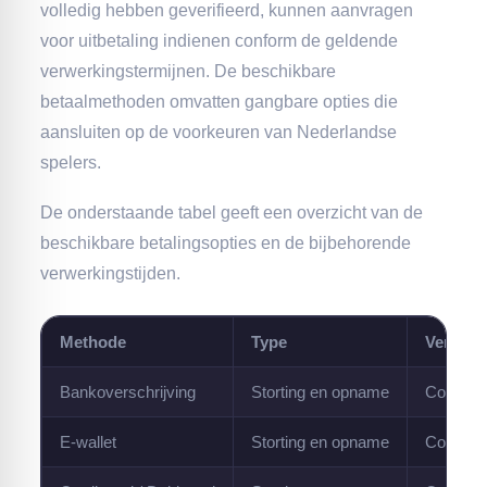
volledig hebben geverifieerd, kunnen aanvragen
voor uitbetaling indienen conform de geldende
verwerkingstermijnen. De beschikbare
betaalmethoden omvatten gangbare opties die
aansluiten op de voorkeuren van Nederlandse
spelers.
De onderstaande tabel geeft een overzicht van de
beschikbare betalingsopties en de bijbehorende
verwerkingstijden.
Methode
Type
Verwerk
Bankoverschrijving
Storting en opname
Conform 
E-wallet
Storting en opname
Conform 