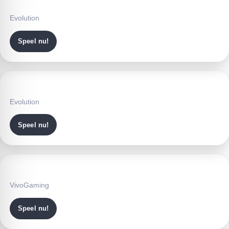
Stock Market
Evolution
Speel nu!
Lightning Roulette
Evolution
Speel nu!
Blackjack Lobby
VivoGaming
Speel nu!