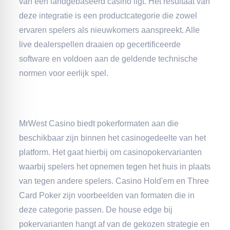
van een landgebaseerd casino ligt. Het resultaat van
deze integratie is een productcategorie die zowel
ervaren spelers als nieuwkomers aanspreekt. Alle
live dealerspellen draaien op gecertificeerde
software en voldoen aan de geldende technische
normen voor eerlijk spel.
Poker
MrWest Casino biedt pokerformaten aan die
beschikbaar zijn binnen het casinogedeelte van het
platform. Het gaat hierbij om casinopokervarianten
waarbij spelers het opnemen tegen het huis in plaats
van tegen andere spelers. Casino Hold'em en Three
Card Poker zijn voorbeelden van formaten die in
deze categorie passen. De house edge bij
pokervarianten hangt af van de gekozen strategie en