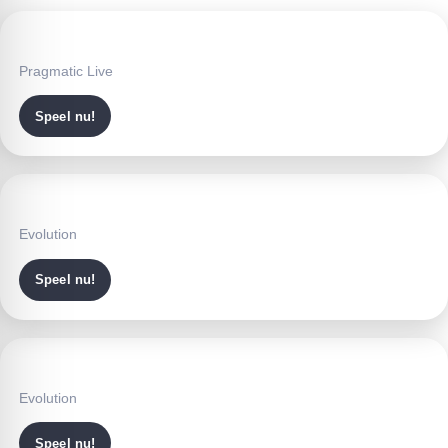
Snake & Ladders Live
Pragmatic Live
Speel nu!
Triple Card Poker
Evolution
Speel nu!
Funky Time
Evolution
Speel nu!