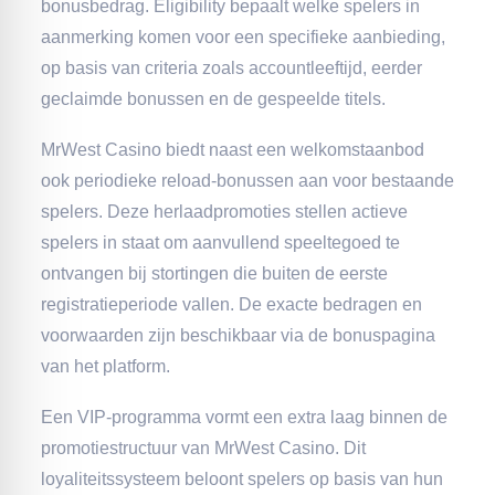
bonusbedrag. Eligibility bepaalt welke spelers in
aanmerking komen voor een specifieke aanbieding,
op basis van criteria zoals accountleeftijd, eerder
geclaimde bonussen en de gespeelde titels.
MrWest Casino biedt naast een welkomstaanbod
ook periodieke reload-bonussen aan voor bestaande
spelers. Deze herlaadpromoties stellen actieve
spelers in staat om aanvullend speeltegoed te
ontvangen bij stortingen die buiten de eerste
registratieperiode vallen. De exacte bedragen en
voorwaarden zijn beschikbaar via de bonuspagina
van het platform.
Een VIP-programma vormt een extra laag binnen de
promotiestructuur van MrWest Casino. Dit
loyaliteitssysteem beloont spelers op basis van hun